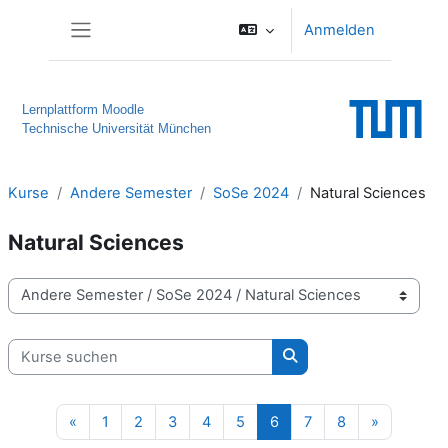
Zum Hauptinhalt
Anmelden
Website-Übersicht
Lernplattform Moodle
Technische Universität München
Kurse
Andere Semester
SoSe 2024
Natural Sciences
Natural Sciences
Kursbereiche
Kurse suchen
Kurse suchen
Vorherige Seite
Seite 1
Seite 2
Seite 3
Seite 4
Seite 5
Seite 6
Seite 7
Seite 8
Nächste S
«
1
2
3
4
5
6
7
8
»