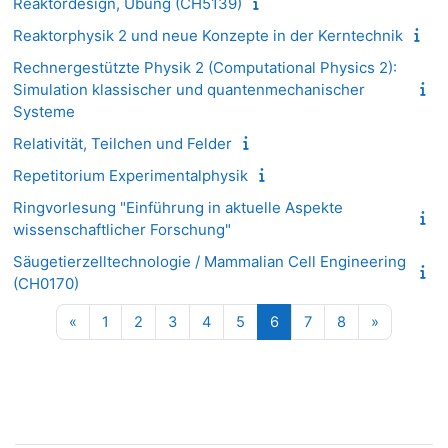
Reaktordesign, Übung (CH5139)
Reaktorphysik 2 und neue Konzepte in der Kerntechnik
Rechnergestützte Physik 2 (Computational Physics 2):
Simulation klassischer und quantenmechanischer
Systeme
Relativität, Teilchen und Felder
Repetitorium Experimentalphysik
Ringvorlesung "Einführung in aktuelle Aspekte
wissenschaftlicher Forschung"
Säugetierzelltechnologie / Mammalian Cell Engineering
(CH0170)
Vorherige Seite
Seite 1
Seite 2
Seite 3
Seite 4
Seite 5
Seite 6
Seite 7
Seite 8
Nächste S
«
1
2
3
4
5
6
7
8
»