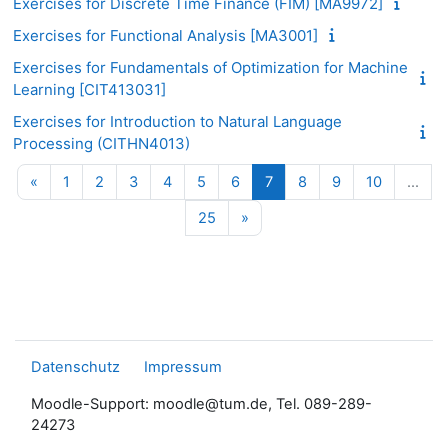
Exercises for Discrete Time Finance (FIM) [MA9972]
Exercises for Functional Analysis [MA3001]
Exercises for Fundamentals of Optimization for Machine
Learning [CIT413031]
Exercises for Introduction to Natural Language
Processing (CITHN4013)
Vorherige Seite
Seite 1
Seite 2
Seite 3
Seite 4
Seite 5
Seite 6
Seite 7
Seite 8
Seite 9
Seite 10
«
1
2
3
4
5
6
7
8
9
10
…
Seite 25
Nächste Seite
25
»
Datenschutz
Impressum
Moodle-Support: moodle@tum.de, Tel. 089-289-
24273