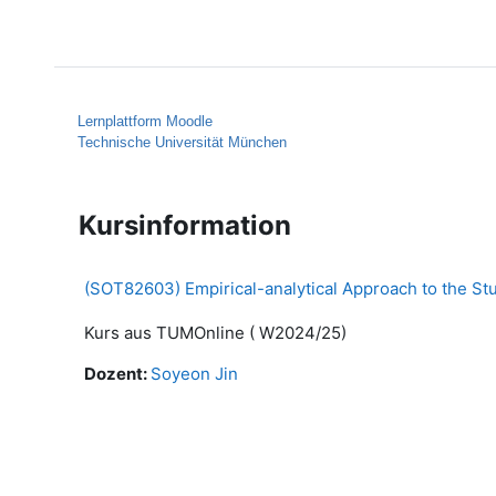
Zum Hauptinhalt
Startseite
Hilfe
Lernplattform Moodle
Technische Universität München
Kursinformation
(SOT82603) Empirical-analytical Approach to the St
Kurs aus TUMOnline ( W2024/25)
Dozent:
Soyeon Jin