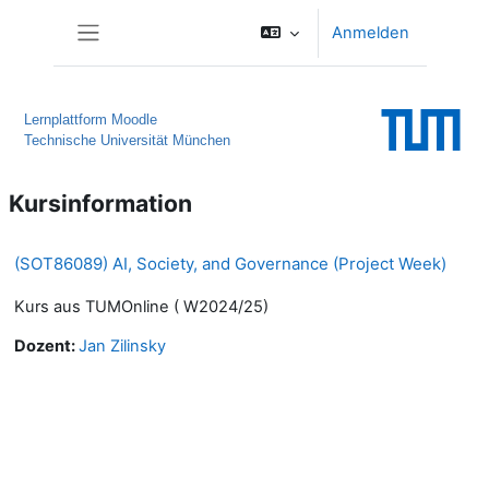
Zum Hauptinhalt
Anmelden
Website-Übersicht
Lernplattform Moodle
Technische Universität München
Kursinformation
(SOT86089) AI, Society, and Governance (Project Week)
Kurs aus TUMOnline ( W2024/25)
Dozent:
Jan Zilinsky