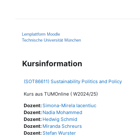
Zum Hauptinhalt
Startseite
Hilfe
Lernplattform Moodle
Technische Universität München
Kursinformation
(SOT86611) Sustainability Politics and Policy
Kurs aus TUMOnline ( W2024/25)
Dozent:
Simona-Mirela Iacentiuc
Dozent:
Nadia Mohammed
Dozent:
Hedwig Schmid
Dozent:
Miranda Schreurs
Dozent:
Stefan Wurster