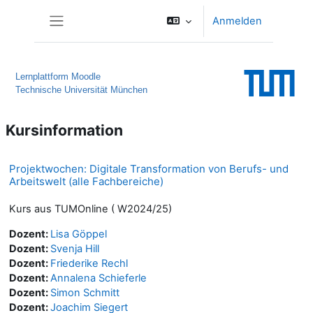
Zum Hauptinhalt
Anmelden
Website-Übersicht
Lernplattform Moodle
Technische Universität München
Kursinformation
Projektwochen: Digitale Transformation von Berufs- und
Arbeitswelt (alle Fachbereiche)
Kurs aus TUMOnline ( W2024/25)
Dozent:
Lisa Göppel
Dozent:
Svenja Hill
Dozent:
Friederike Rechl
Dozent:
Annalena Schieferle
Dozent:
Simon Schmitt
Dozent:
Joachim Siegert