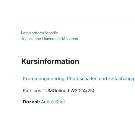
Zum Hauptinhalt
Startseite
Hilfe
Lernplattform Moodle
Technische Universität München
Kursinformation
Proteinengineering, Photoschalten und zeitabhängig
Kurs aus TUMOnline ( W2024/25)
Dozent:
André Stiel