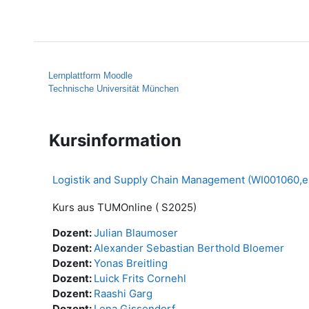
Zum Hauptinhalt
Startseite
Hilfe
Lernplattform Moodle
Technische Universität München
Kursinformation
Logistik and Supply Chain Management (WI001060,e
Kurs aus TUMOnline ( S2025)
Dozent:
Julian Blaumoser
Dozent:
Alexander Sebastian Berthold Bloemer
Dozent:
Yonas Breitling
Dozent:
Luick Frits Cornehl
Dozent:
Raashi Garg
Dozent:
Lena Gissendorf