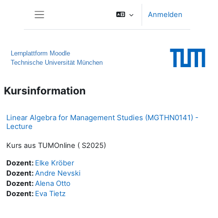
Zum Hauptinhalt
Anmelden
Website-Übersicht
Lernplattform Moodle
Technische Universität München
Kursinformation
Linear Algebra for Management Studies (MGTHN0141) -
Lecture
Kurs aus TUMOnline ( S2025)
Dozent:
Elke Kröber
Dozent:
Andre Nevski
Dozent:
Alena Otto
Dozent:
Eva Tietz