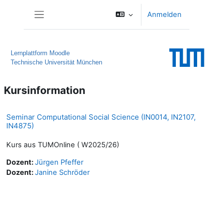
Zum Hauptinhalt
Anmelden
Website-Übersicht
Lernplattform Moodle
Technische Universität München
Kursinformation
Seminar Computational Social Science (IN0014, IN2107,
IN4875)
Kurs aus TUMOnline ( W2025/26)
Dozent:
Jürgen Pfeffer
Dozent:
Janine Schröder