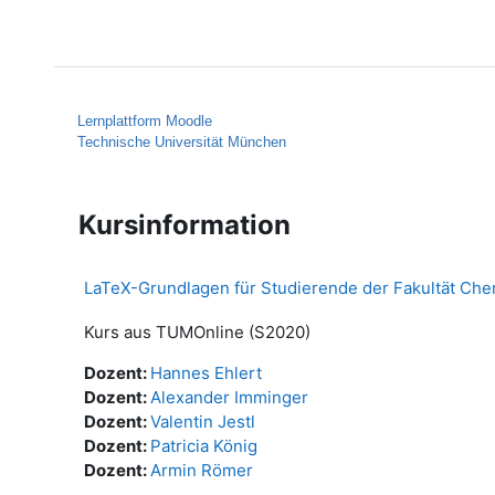
Zum Hauptinhalt
Startseite
Hilfe
Lernplattform Moodle
Technische Universität München
Kursinformation
LaTeX-Grundlagen für Studierende der Fakultät Ch
Kurs aus TUMOnline (S2020)
Dozent:
Hannes Ehlert
Dozent:
Alexander Imminger
Dozent:
Valentin Jestl
Dozent:
Patricia König
Dozent:
Armin Römer