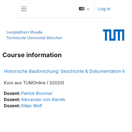
Skip to main content
Log in
Side panel
Lernplattform Moodle
Technische Universität München
Course information
Historische Bauforschung: Geschichte & Dokumentation II
Kurs aus TUMOnline ( S2020)
Dozent:
Patrick Brunner
Dozent:
Alexander von Kienlin
Dozent:
Kilian Wolf