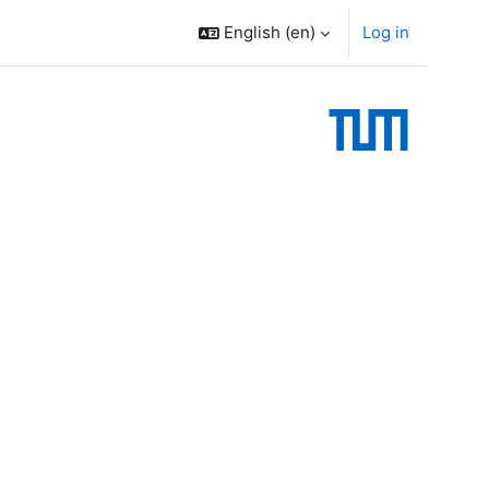
English ‎(en)‎
Log in