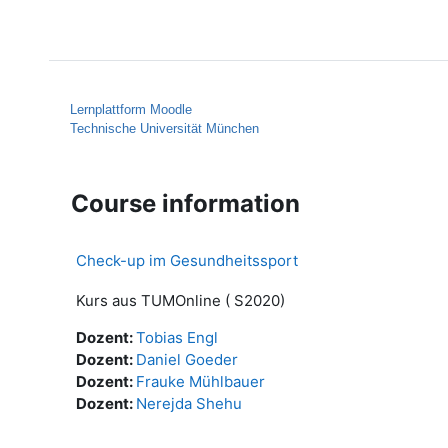
Skip to main content
Home
Help
Lernplattform Moodle
Technische Universität München
Course information
Check-up im Gesundheitssport
Kurs aus TUMOnline ( S2020)
Dozent:
Tobias Engl
Dozent:
Daniel Goeder
Dozent:
Frauke Mühlbauer
Dozent:
Nerejda Shehu