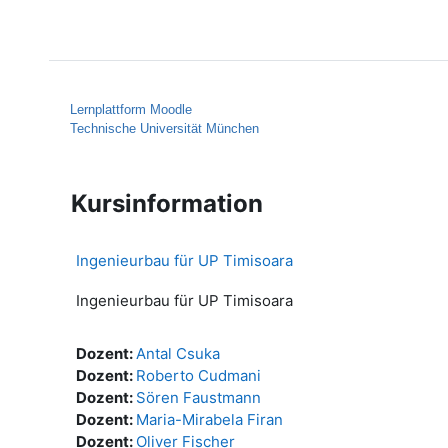
Zum Hauptinhalt
Startseite
Hilfe
Lernplattform Moodle
Technische Universität München
Kursinformation
Ingenieurbau für UP Timisoara
Ingenieurbau für UP Timisoara
Dozent:
Antal Csuka
Dozent:
Roberto Cudmani
Dozent:
Sören Faustmann
Dozent:
Maria-Mirabela Firan
Dozent:
Oliver Fischer