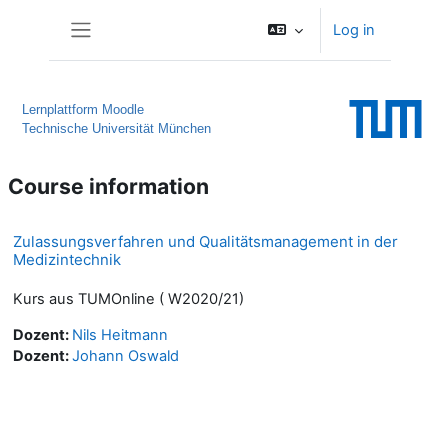
Skip to main content
Log in
Side panel
Lernplattform Moodle
Technische Universität München
Course information
Zulassungsverfahren und Qualitätsmanagement in der
Medizintechnik
Kurs aus TUMOnline ( W2020/21)
Dozent:
Nils Heitmann
Dozent:
Johann Oswald