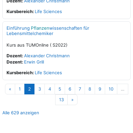
Dozent:
Alexander Christmann
Kursbereich:
Life Sciences
Einführung
Pflanzen
wissenschaften für
Lebensmittelchemiker
Kurs aus TUMOnline ( S2022)
Dozent:
Alexander Christmann
Dozent:
Erwin Grill
Kursbereich:
Life Sciences
Vorherige Seite
Seite 1
Seite 2
Seite 3
Seite 4
Seite 5
Seite 6
Seite 7
Seite 8
Seite 9
Seite 10
«
1
2
3
4
5
6
7
8
9
10
…
Seite 13
Nächste Seite
13
»
Alle 629 anzeigen