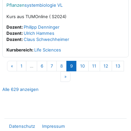
Pflanzen
systembiologie VL
Kurs aus TUMOnline ( S2024)
Dozent:
Philipp Denninger
Dozent:
Ulrich Hammes
Dozent:
Claus Schwechheimer
Kursbereich:
Life Sciences
Vorherige Seite
Seite 1
Seite 6
Seite 7
Seite 8
Seite 9
Seite 10
Seite 11
Seite 12
Seite
«
1
…
6
7
8
9
10
11
12
13
Nächste Seite
»
Alle 629 anzeigen
Datenschutz
Impressum