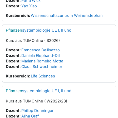
Dozent:
Petra Wick
Dozent:
Yao Xiao
Kursbereich:
Wissenschaftszentrum Weihenstephan
Pflanzen
systembiologie UE I, II und III
Kurs aus TUMOnline ( S2026)
Dozent:
Francesca Bellinazzo
Dozent:
Daniela Elephand-Dill
Dozent:
Mariana Romeiro Motta
Dozent:
Claus Schwechheimer
Kursbereich:
Life Sciences
Pflanzen
systembiologie UE I, II und III
Kurs aus TUMOnline ( W2022/23)
Dozent:
Philipp Denninger
Dozent:
Alina Graf