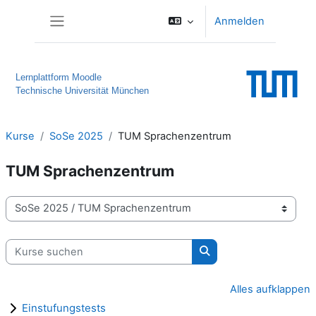
Zum Hauptinhalt
Anmelden
Website-Übersicht
Lernplattform Moodle
Technische Universität München
Kurse
SoSe 2025
TUM Sprachenzentrum
TUM Sprachenzentrum
Kursbereiche
Kurse suchen
Kurse suchen
Alles aufklappen
Einstufungstests