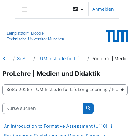
Zum Hauptinhalt
Anmelden
Website-Übersicht
Lernplattform Moodle
Technische Universität München
Kurse
SoSe 2025
TUM Institute for LifeLong Learning
ProLehre | Medien und Didaktik
ProLehre | Medien und Didaktik
Kursbereiche
Kurse suchen
Kurse suchen
An Introduction to Formative Assessment (U110)
Barrierearme Gestaltung von Moodle-Kursen