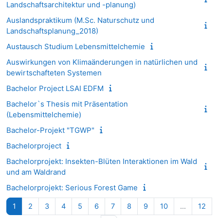
Landschaftsarchitektur und -planung)
Auslandspraktikum (M.Sc. Naturschutz und
Landschaftsplanung_2018)
Austausch Studium Lebensmittelchemie
Auswirkungen von Klimaänderungen in natürlichen und
bewirtschafteten Systemen
Bachelor Project LSAI EDFM
Bachelor`s Thesis mit Präsentation
(Lebensmittelchemie)
Bachelor-Projekt "TGWP"
Bachelorproject
Bachelorprojekt: Insekten-Blüten Interaktionen im Wald
und am Waldrand
Bachelorprojekt: Serious Forest Game
Seite 1
Seite 2
Seite 3
Seite 4
Seite 5
Seite 6
Seite 7
Seite 8
Seite 9
Seite 10
Sei
1
2
3
4
5
6
7
8
9
10
…
12