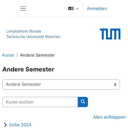
Zum Hauptinhalt
Anmelden
Website-Übersicht
Lernplattform Moodle
Technische Universität München
Kurse
Andere Semester
Andere Semester
Kursbereiche
Kurse suchen
Kurse suchen
Alles aufklappen
SoSe 2024