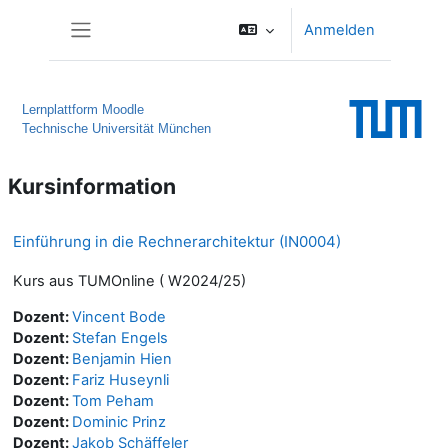
Zum Hauptinhalt
Anmelden
Website-Übersicht
Lernplattform Moodle
Technische Universität München
Kursinformation
Einführung in die Rechnerarchitektur (IN0004)
Kurs aus TUMOnline ( W2024/25)
Dozent:
Vincent Bode
Dozent:
Stefan Engels
Dozent:
Benjamin Hien
Dozent:
Fariz Huseynli
Dozent:
Tom Peham
Dozent:
Dominic Prinz
Dozent:
Jakob Schäffeler