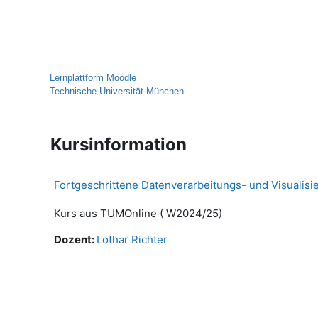
Zum Hauptinhalt
Startseite
Hilfe
Lernplattform Moodle
Technische Universität München
Kursinformation
Fortgeschrittene Datenverarbeitungs- und Visualis
Kurs aus TUMOnline ( W2024/25)
Dozent:
Lothar Richter