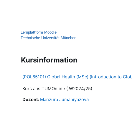
Zum Hauptinhalt
Startseite
Hilfe
Lernplattform Moodle
Technische Universität München
Kursinformation
(POL65101) Global Health (MSc) (Introduction to Glob
Kurs aus TUMOnline ( W2024/25)
Dozent:
Manzura Jumaniyazova