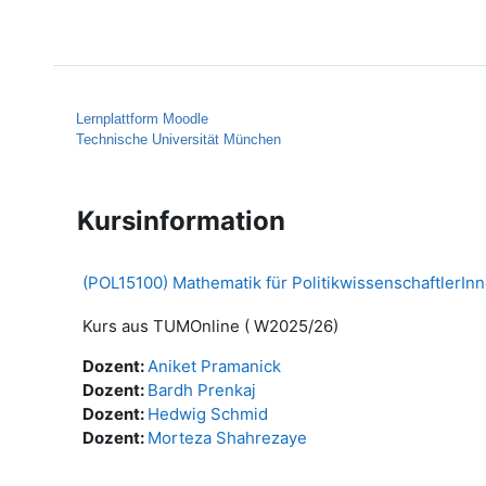
Zum Hauptinhalt
Startseite
Hilfe
Lernplattform Moodle
Technische Universität München
Kursinformation
(POL15100) Mathematik für PolitikwissenschaftlerIn
Kurs aus TUMOnline ( W2025/26)
Dozent:
Aniket Pramanick
Dozent:
Bardh Prenkaj
Dozent:
Hedwig Schmid
Dozent:
Morteza Shahrezaye