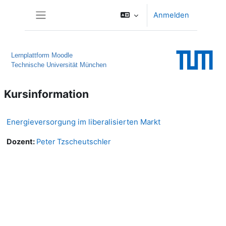
Zum Hauptinhalt
Anmelden
Website-Übersicht
Lernplattform Moodle
Technische Universität München
Kursinformation
Energieversorgung im liberalisierten Markt
Dozent:
Peter Tzscheutschler