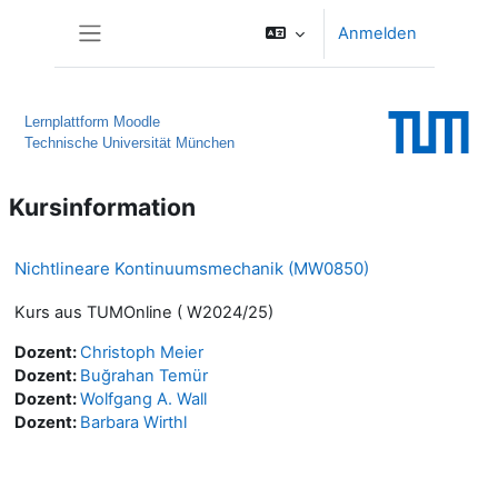
Zum Hauptinhalt
Anmelden
Website-Übersicht
Lernplattform Moodle
Technische Universität München
Kursinformation
Nichtlineare Kontinuumsmechanik (MW0850)
Kurs aus TUMOnline ( W2024/25)
Dozent:
Christoph Meier
Dozent:
Buğrahan Temür
Dozent:
Wolfgang A. Wall
Dozent:
Barbara Wirthl