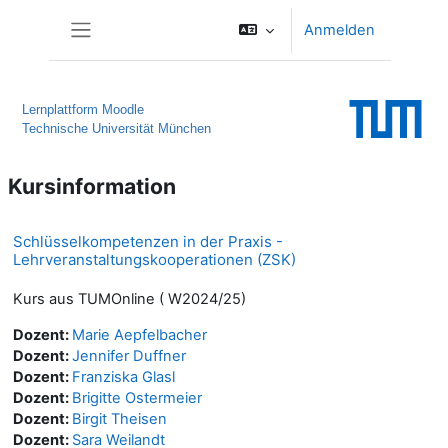
Zum Hauptinhalt
Anmelden
Website-Übersicht
Lernplattform Moodle
Technische Universität München
Kursinformation
Schlüsselkompetenzen in der Praxis -
Lehrveranstaltungskooperationen (ZSK)
Kurs aus TUMOnline ( W2024/25)
Dozent:
Marie Aepfelbacher
Dozent:
Jennifer Duffner
Dozent:
Franziska Glasl
Dozent:
Brigitte Ostermeier
Dozent:
Birgit Theisen
Dozent:
Sara Weilandt