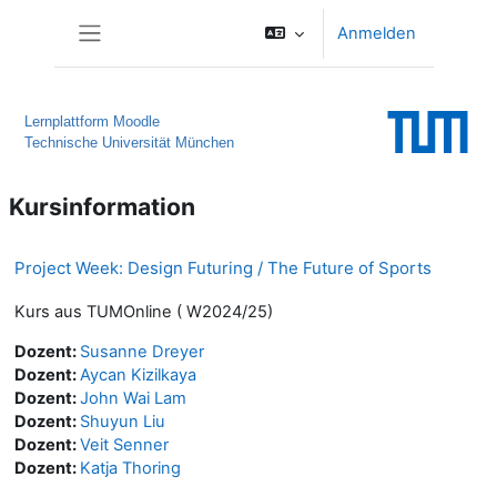
Zum Hauptinhalt
Anmelden
Website-Übersicht
Lernplattform Moodle
Technische Universität München
Kursinformation
Project Week: Design Futuring / The Future of Sports
Kurs aus TUMOnline ( W2024/25)
Dozent:
Susanne Dreyer
Dozent:
Aycan Kizilkaya
Dozent:
John Wai Lam
Dozent:
Shuyun Liu
Dozent:
Veit Senner
Dozent:
Katja Thoring