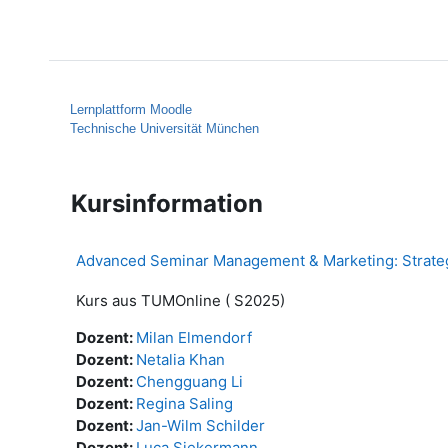
Zum Hauptinhalt
Startseite
Hilfe
Lernplattform Moodle
Technische Universität München
Kursinformation
Advanced Seminar Management & Marketing: Strat
Kurs aus TUMOnline ( S2025)
Dozent:
Milan Elmendorf
Dozent:
Netalia Khan
Dozent:
Chengguang Li
Dozent:
Regina Saling
Dozent:
Jan-Wilm Schilder
Dozent:
Luca Siekermann