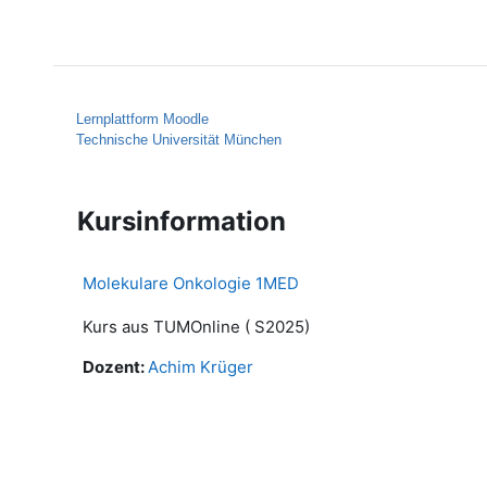
Zum Hauptinhalt
Startseite
Hilfe
Lernplattform Moodle
Technische Universität München
Kursinformation
Molekulare Onkologie 1MED
Kurs aus TUMOnline ( S2025)
Dozent:
Achim Krüger