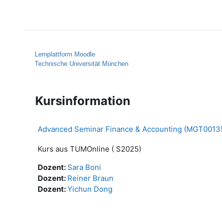
Zum Hauptinhalt
Startseite
Hilfe
Lernplattform Moodle
Technische Universität München
Kursinformation
Advanced Seminar Finance & Accounting (MGT001358,
Kurs aus TUMOnline ( S2025)
Dozent:
Sara Boni
Dozent:
Reiner Braun
Dozent:
Yichun Dong