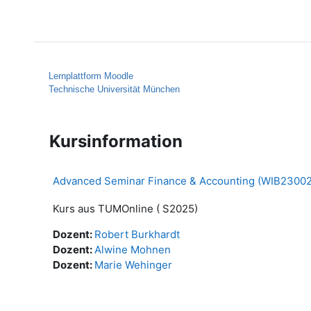
Zum Hauptinhalt
Startseite
Hilfe
Lernplattform Moodle
Technische Universität München
Kursinformation
Advanced Seminar Finance & Accounting (WIB23002, e
Kurs aus TUMOnline ( S2025)
Dozent:
Robert Burkhardt
Dozent:
Alwine Mohnen
Dozent:
Marie Wehinger