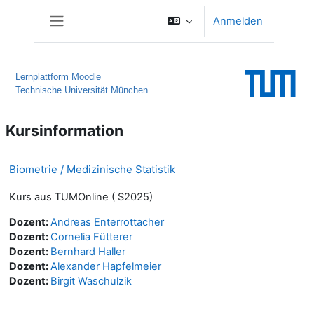
Zum Hauptinhalt
Anmelden
Website-Übersicht
Lernplattform Moodle
Technische Universität München
Kursinformation
Biometrie / Medizinische Statistik
Kurs aus TUMOnline ( S2025)
Dozent:
Andreas Enterrottacher
Dozent:
Cornelia Fütterer
Dozent:
Bernhard Haller
Dozent:
Alexander Hapfelmeier
Dozent:
Birgit Waschulzik