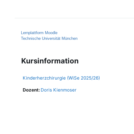
Zum Hauptinhalt
Startseite
Hilfe
Lernplattform Moodle
Technische Universität München
Kursinformation
Kinderherzchirurgie (WiSe 2025/26)
Dozent:
Doris Kienmoser