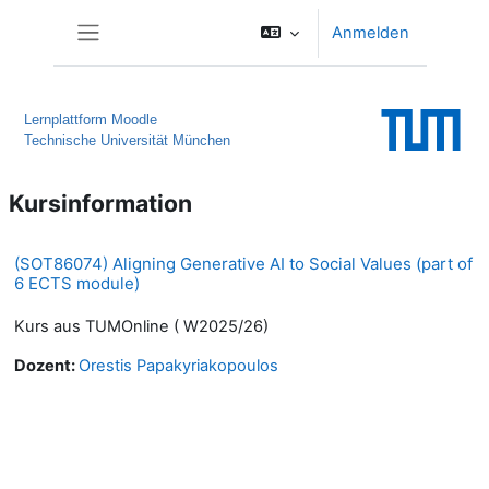
Zum Hauptinhalt
Anmelden
Website-Übersicht
Lernplattform Moodle
Technische Universität München
Kursinformation
(SOT86074) Aligning Generative AI to Social Values (part of
6 ECTS module)
Kurs aus TUMOnline ( W2025/26)
Dozent:
Orestis Papakyriakopoulos