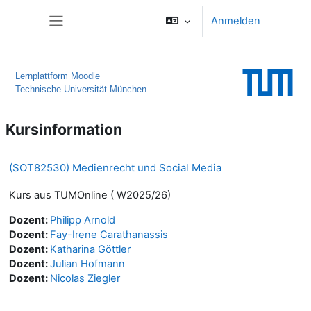
Zum Hauptinhalt
Anmelden
Website-Übersicht
Lernplattform Moodle
Technische Universität München
Kursinformation
(SOT82530) Medienrecht und Social Media
Kurs aus TUMOnline ( W2025/26)
Dozent:
Philipp Arnold
Dozent:
Fay-Irene Carathanassis
Dozent:
Katharina Göttler
Dozent:
Julian Hofmann
Dozent:
Nicolas Ziegler