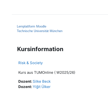
Zum Hauptinhalt
Startseite
Hilfe
Lernplattform Moodle
Technische Universität München
Kursinformation
Risk & Society
Kurs aus TUMOnline ( W2025/26)
Dozent:
Silke Beck
Dozent:
Yiğit Ülker