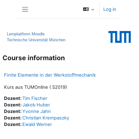
Skip to main content
Log in
Side panel
Lernplattform Moodle
Technische Universität München
Course information
Finite Elemente in der Werkstoffmechanik
Kurs aus TUMOnline ( S2019)
Dozent:
Tim Fischer
Dozent:
Jakob Huber
Dozent:
Yvonne Jahn
Dozent:
Christian Krempaszky
Dozent:
Ewald Werner