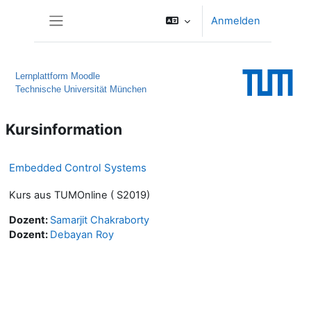
Zum Hauptinhalt
Anmelden
Website-Übersicht
Lernplattform Moodle
Technische Universität München
Kursinformation
Embedded Control Systems
Kurs aus TUMOnline ( S2019)
Dozent:
Samarjit Chakraborty
Dozent:
Debayan Roy