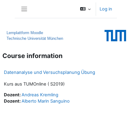
Skip to main content
Log in
Side panel
Lernplattform Moodle
Technische Universität München
Course information
Datenanalyse und Versuchsplanung Übung
Kurs aus TUMOnline ( S2019)
Dozent:
Andreas Kremling
Dozent:
Alberto Marin Sanguino