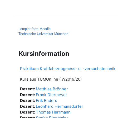
Zum Hauptinhalt
Startseite
Hilfe
Lernplattform Moodle
Technische Universität München
Kursinformation
Praktikum Kraftfahrzeugmess- u. -versuchstechnik
Kurs aus TUMOnline ( W2019/20)
Dozent:
Matthias Brönner
Dozent:
Frank Diermeyer
Dozent:
Erik Enders
Dozent:
Leonhard Hermansdorfer
Dozent:
Thomas Herrmann
Dozent:
Stefan Riedmaier