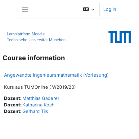
Skip to main content
Log in
Side panel
Lernplattform Moodle
Technische Universität München
Course information
Angewandte Ingenieursmathematik (Vorlesung)
Kurs aus TUMOnline ( W2019/20)
Dozent:
Matthias Gaderer
Dozent:
Katharina Koch
Dozent:
Gerhard Tilk