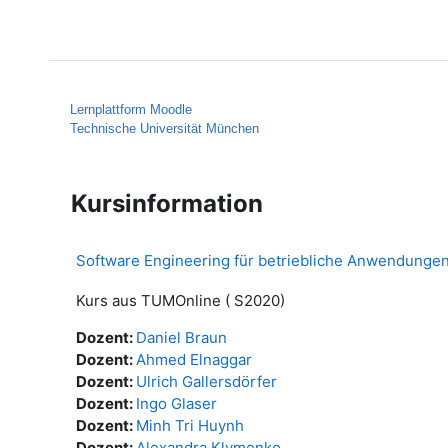
Zum Hauptinhalt
Startseite
Hilfe
Lernplattform Moodle
Technische Universität München
Kursinformation
Software Engineering für betriebliche Anwendungen
Kurs aus TUMOnline ( S2020)
Dozent:
Daniel Braun
Dozent:
Ahmed Elnaggar
Dozent:
Ulrich Gallersdörfer
Dozent:
Ingo Glaser
Dozent:
Minh Tri Huynh
Dozent:
Alexandra Klymenko