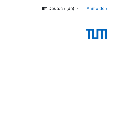
Deutsch ‎(de)‎
Anmelden