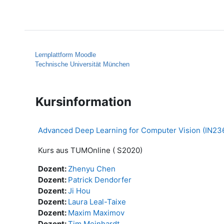
Zum Hauptinhalt
Startseite
Hilfe
Lernplattform Moodle
Technische Universität München
Kursinformation
Advanced Deep Learning for Computer Vision (IN23
Kurs aus TUMOnline ( S2020)
Dozent:
Zhenyu Chen
Dozent:
Patrick Dendorfer
Dozent:
Ji Hou
Dozent:
Laura Leal-Taixe
Dozent:
Maxim Maximov
Dozent:
Tim Meinhardt