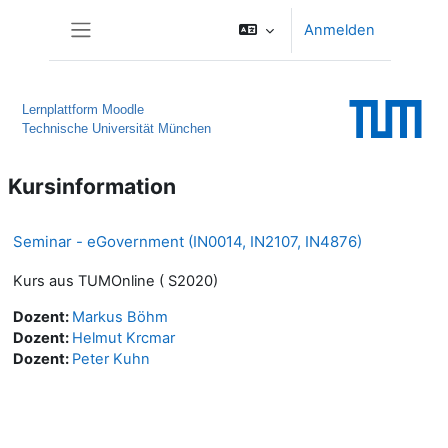
Zum Hauptinhalt
Anmelden
Website-Übersicht
Lernplattform Moodle
Technische Universität München
Kursinformation
Seminar - eGovernment (IN0014, IN2107, IN4876)
Kurs aus TUMOnline ( S2020)
Dozent:
Markus Böhm
Dozent:
Helmut Krcmar
Dozent:
Peter Kuhn