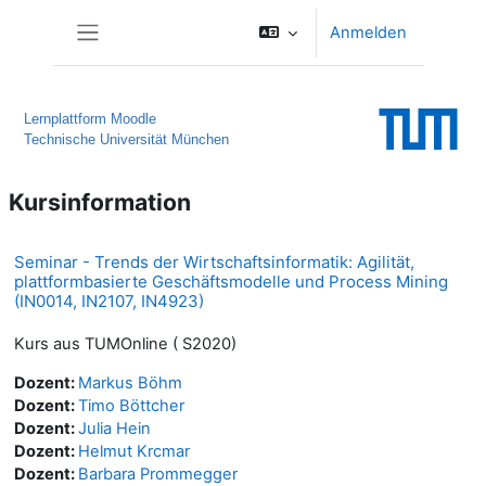
Zum Hauptinhalt
Anmelden
Website-Übersicht
Lernplattform Moodle
Technische Universität München
Kursinformation
Seminar - Trends der Wirtschaftsinformatik: Agilität,
plattformbasierte Geschäftsmodelle und Process Mining
(IN0014, IN2107, IN4923)
Kurs aus TUMOnline ( S2020)
Dozent:
Markus Böhm
Dozent:
Timo Böttcher
Dozent:
Julia Hein
Dozent:
Helmut Krcmar
Dozent:
Barbara Prommegger