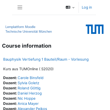
Skip to main content
Log in
Side panel
Lernplattform Moodle
Technische Universität München
Course information
Bauphysik Vertiefung 1 Bauteil/Raum - Vorlesung
Kurs aus TUMOnline ( S2020)
Dozent:
Carole Binsfeld
Dozent:
Sylvia Goletz
Dozent:
Roland Göttig
Dozent:
Daniel Herzog
Dozent:
Nic Hoppe
Dozent:
Anica Mayer
Dozent:
Alexander Peikos