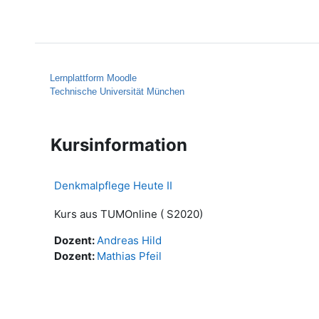
Zum Hauptinhalt
Startseite
Hilfe
Lernplattform Moodle
Technische Universität München
Kursinformation
Denkmalpflege Heute II
Kurs aus TUMOnline ( S2020)
Dozent:
Andreas Hild
Dozent:
Mathias Pfeil