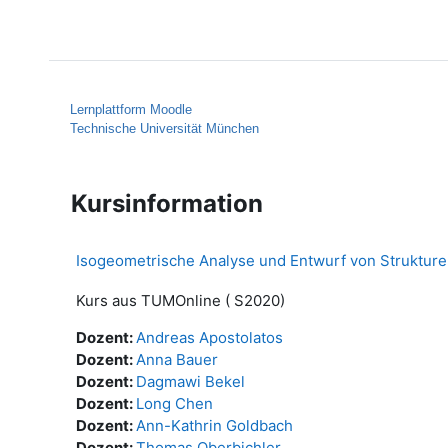
Zum Hauptinhalt
Startseite
Hilfe
Lernplattform Moodle
Technische Universität München
Kursinformation
Isogeometrische Analyse und Entwurf von Struktur
Kurs aus TUMOnline ( S2020)
Dozent:
Andreas Apostolatos
Dozent:
Anna Bauer
Dozent:
Dagmawi Bekel
Dozent:
Long Chen
Dozent:
Ann-Kathrin Goldbach
Dozent:
Thomas Oberbichler